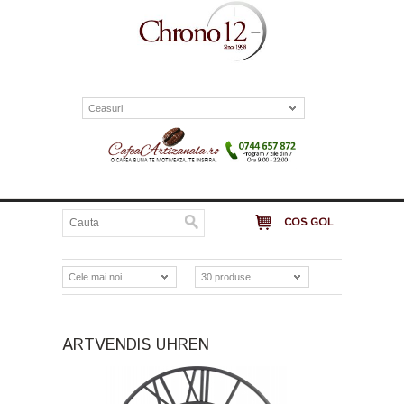
Ceasuri
COS GOL
Cele mai noi
30 produse
ARTVENDIS UHREN