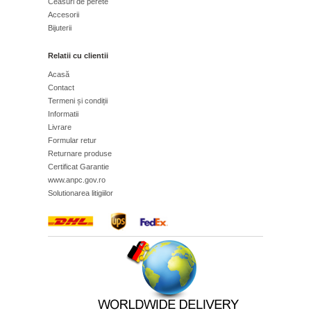
Ceasuri de perete
Accesorii
Bijuterii
Relatii cu clientii
Acasă
Contact
Termeni și condiții
Informatii
Livrare
Formular retur
Returnare produse
Certificat Garantie
www.anpc.gov.ro
Solutionarea litigiilor