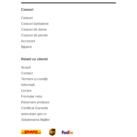
Ceasuri
Ceasuri
Ceasuri barbatesti
Ceasuri de dama
Ceasuri de perete
Accesorii
Bijuterii
Relatii cu clientii
Acasă
Contact
Termeni și condiții
Informatii
Livrare
Formular retur
Returnare produse
Certificat Garantie
www.anpc.gov.ro
Solutionarea litigiilor