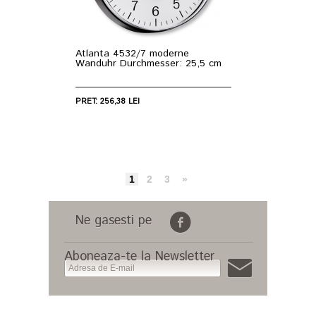
Atlanta 4532/7 moderne
Wanduhr Durchmesser: 25,5 cm
PRET: 256,38 LEI
1
2
3
»
Ne gasesti pe
Aboneaza-te la Newsletter