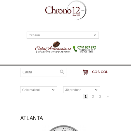
Ceasuri
COS GOL
Cele mai noi
30 produse
1
2
3
»
ATLANTA