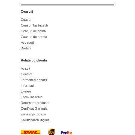
Ceasuri
Ceasuri
Ceasuri barbatesti
Ceasuri de dama
Ceasuri de perete
Accesorii
Bijuterii
Relatii cu clientii
Acasă
Contact
Termeni și condiții
Informatii
Livrare
Formular retur
Returnare produse
Certificat Garantie
www.anpc.gov.ro
Solutionarea litigiilor