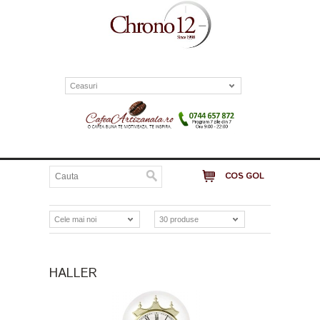
Ceasuri
COS GOL
Cele mai noi
30 produse
HALLER