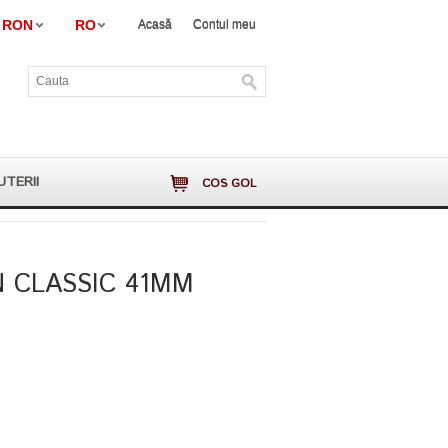
RON
RO
Acasă
Contul meu
UTERII
COS GOL
N CLASSIC 41MM