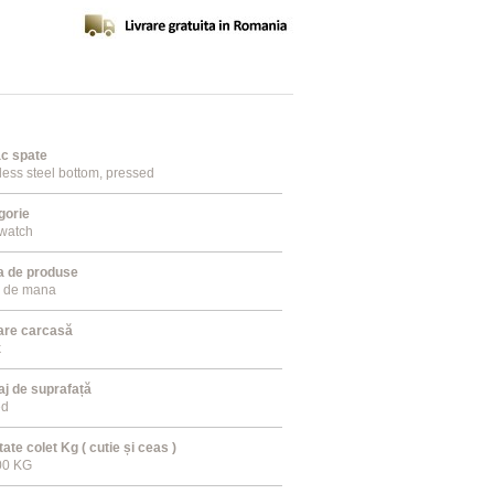
c spate
less steel bottom, pressed
gorie
twatch
a de produse
 de mana
are carcasă
k
aj de suprafață
ed
ate colet Kg ( cutie și ceas )
00 KG