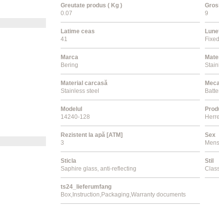
Greutate produs ( Kg )
Gros
0.07
9
Latime ceas
Lune
41
Fixe
Marca
Mate
Bering
Stain
Material carcasă
Mec
Stainless steel
Batte
Modelul
Prod
14240-128
Herr
Rezistent la apă [ATM]
Sex
3
Men
Sticla
Stil
Saphire glass, anti-reflecting
Class
ts24_lieferumfang
Box,Instruction,Packaging,Warranty documents