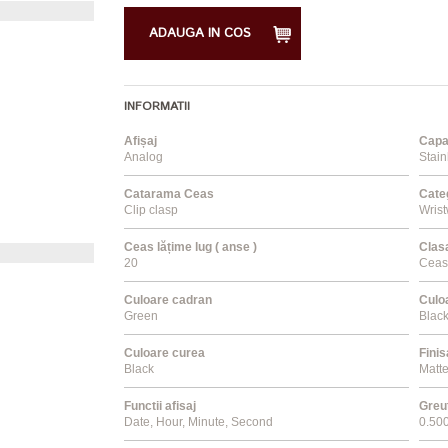
ADAUGA IN COS
INFORMATII
Afișaj
Capa
Analog
Stain
Catarama Ceas
Cate
Clip clasp
Wris
Ceas lățime lug ( anse )
Clas
20
Ceas
Culoare cadran
Culo
Green
Blac
Culoare curea
Finis
Black
Matt
Functii afisaj
Greut
Date, Hour, Minute, Second
0.50