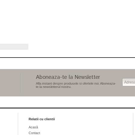
Aboneaza-te la Newsletter
Afla instant despre produsele si ofertele noi. Aboneaza-
te la newsletterul nostru.
Relatii cu clientii
Acasă
Contact