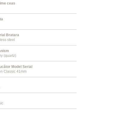
ime ceas
ta
d
rial Bratara
less steel
anism
ry (quartz)
ucător Model Serial
en Classic 41mm
s
ic