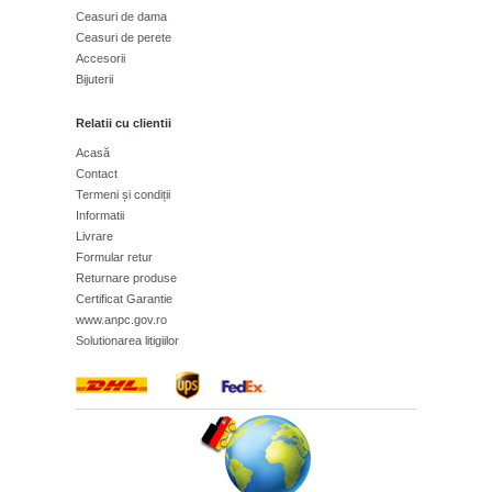
Ceasuri de dama
Ceasuri de perete
Accesorii
Bijuterii
Relatii cu clientii
Acasă
Contact
Termeni și condiții
Informatii
Livrare
Formular retur
Returnare produse
Certificat Garantie
www.anpc.gov.ro
Solutionarea litigiilor