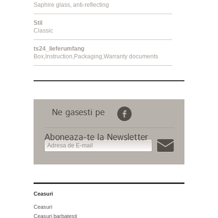
Saphire glass, anti-reflecting
Stil
Classic
ts24_lieferumfang
Box,Instruction,Packaging,Warranty documents
Ne gasesti pe
Aboneaza-te la Newsletter
Ceasuri
Ceasuri
Ceasuri barbatesti