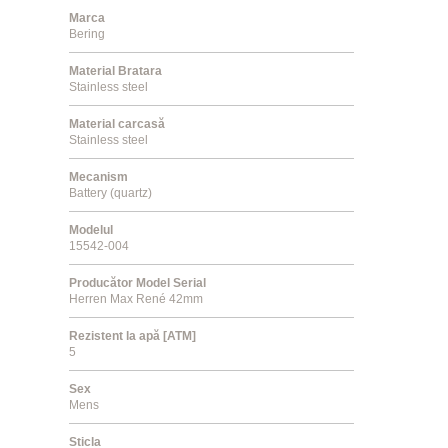
Marca
Bering
Material Bratara
Stainless steel
Material carcasă
Stainless steel
Mecanism
Battery (quartz)
Modelul
15542-004
Producător Model Serial
Herren Max René 42mm
Rezistent la apă [ATM]
5
Sex
Mens
Sticla