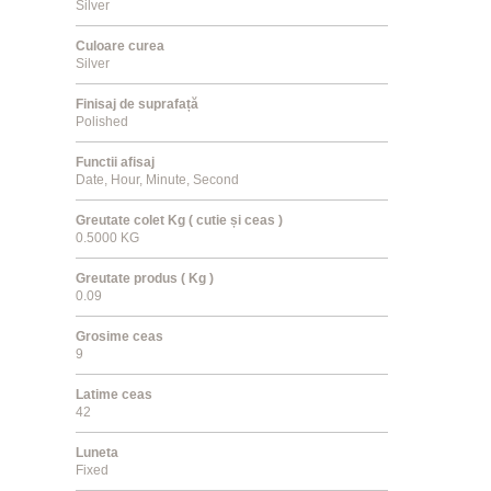
Silver
Culoare curea
Silver
Finisaj de suprafață
Polished
Functii afisaj
Date, Hour, Minute, Second
Greutate colet Kg ( cutie și ceas )
0.5000 KG
Greutate produs ( Kg )
0.09
Grosime ceas
9
Latime ceas
42
Luneta
Fixed