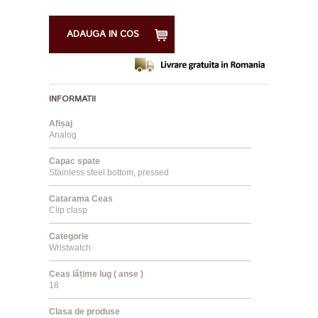
ADAUGA IN COS
INFORMATII
Afișaj
Analog
Capac spate
Stainless steel bottom, pressed
Catarama Ceas
Clip clasp
Categorie
Wristwatch
Ceas lățime lug ( anse )
18
Clasa de produse