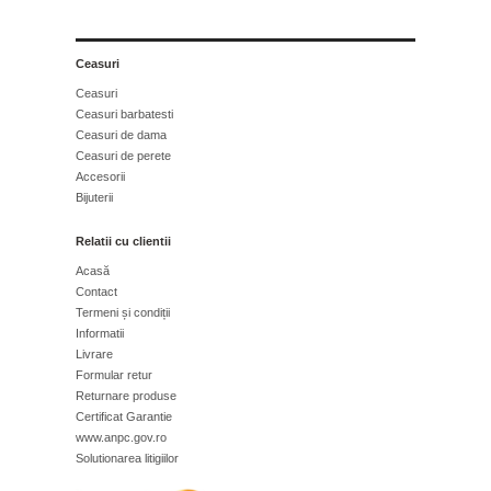
Ceasuri
Ceasuri
Ceasuri barbatesti
Ceasuri de dama
Ceasuri de perete
Accesorii
Bijuterii
Relatii cu clientii
Acasă
Contact
Termeni și condiții
Informatii
Livrare
Formular retur
Returnare produse
Certificat Garantie
www.anpc.gov.ro
Solutionarea litigiilor