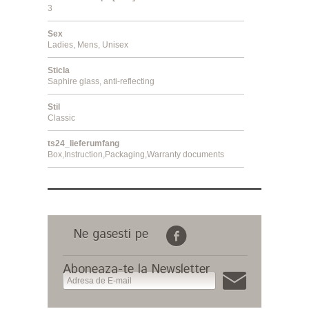
3
Sex
Ladies, Mens, Unisex
Sticla
Saphire glass, anti-reflecting
Stil
Classic
ts24_lieferumfang
Box,Instruction,Packaging,Warranty documents
Ne gasesti pe
Aboneaza-te la Newsletter