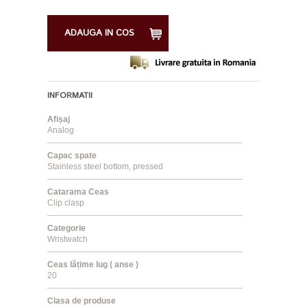
ADAUGA IN COS
INFORMATII
Afișaj
Analog
Capac spate
Stainless steel bottom, pressed
Catarama Ceas
Clip clasp
Categorie
Wristwatch
Ceas lățime lug ( anse )
20
Clasa de produse