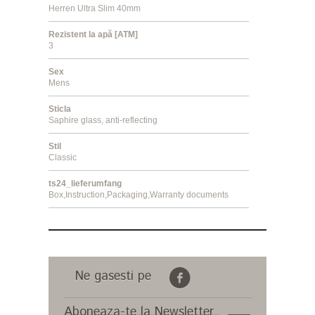
Herren Ultra Slim 40mm
Rezistent la apă [ATM]
3
Sex
Mens
Sticla
Saphire glass, anti-reflecting
Stil
Classic
ts24_lieferumfang
Box,Instruction,Packaging,Warranty documents
Ne gasesti pe
Aboneaza-te la Newsletter