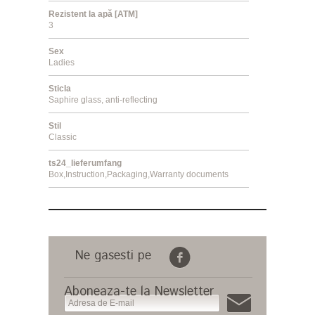
Rezistent la apă [ATM]
3
Sex
Ladies
Sticla
Saphire glass, anti-reflecting
Stil
Classic
ts24_lieferumfang
Box,Instruction,Packaging,Warranty documents
Ne gasesti pe
Aboneaza-te la Newsletter