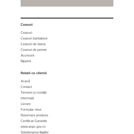
Ceasuri
Ceasuri
Ceasuri barbatesti
Ceasuri de dama
Ceasuri de perete
Accesorii
Bijuterii
Relatii cu clientii
Acasă
Contact
Termeni și condiții
Informatii
Livrare
Formular retur
Returnare produse
Certificat Garantie
www.anpc.gov.ro
Solutionarea litigiilor