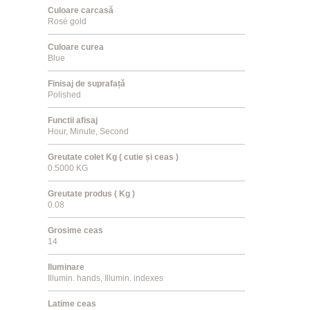
Culoare carcasă
Rosé gold
Culoare curea
Blue
Finisaj de suprafață
Polished
Functii afisaj
Hour, Minute, Second
Greutate colet Kg ( cutie și ceas )
0.5000 KG
Greutate produs ( Kg )
0.08
Grosime ceas
14
Iluminare
Illumin. hands, Illumin. indexes
Latime ceas