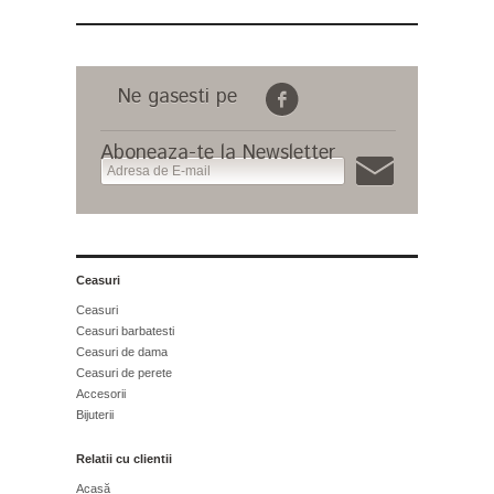
Ne gasesti pe
Aboneaza-te la Newsletter
Ceasuri
Ceasuri
Ceasuri barbatesti
Ceasuri de dama
Ceasuri de perete
Accesorii
Bijuterii
Relatii cu clientii
Acasă