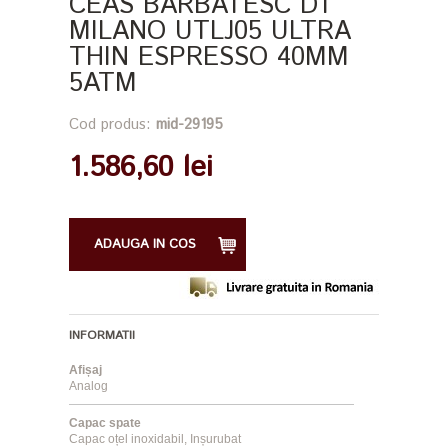
CEAS BARBATESC D1
MILANO UTLJ05 ULTRA
THIN ESPRESSO 40MM
5ATM
Cod produs:
mid-29195
1.586,60 lei
ADAUGA IN COS
INFORMATII
Afișaj
Analog
Capac spate
Capac oțel inoxidabil, Inșurubat