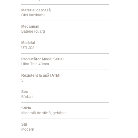
Material carcasă
Oțel inoxidabil
Mecanism
Baterie (cuarț)
Modelul
UTLJ05
Producător Model Serial
Ultra Thin 40mm
Rezistent la apă [ATM]
5
Sex
Bărbați
Sticla
Minerală de sticlă, gehärtet
Stil
Modern