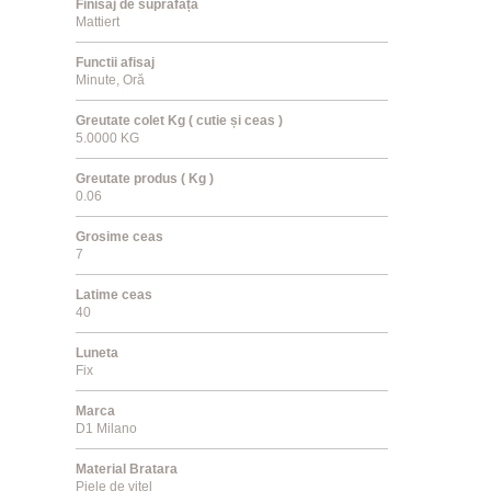
Finisaj de suprafață
Mattiert
Functii afisaj
Minute, Oră
Greutate colet Kg ( cutie și ceas )
5.0000 KG
Greutate produs ( Kg )
0.06
Grosime ceas
7
Latime ceas
40
Luneta
Fix
Marca
D1 Milano
Material Bratara
Piele de vițel