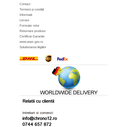
Contact
Termeni și condiții
Informatii
Livrare
Formular retur
Returnare produse
Certificat Garantie
www.anpc.gov.ro
Solutionarea litigiilor
Relatii cu clientii
Intrebari si comenzi:
info@chrono12.ro
0744 657 872