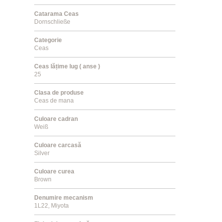
Catarama Ceas
Dornschließe
Categorie
Ceas
Ceas lățime lug ( anse )
25
Clasa de produse
Ceas de mana
Culoare cadran
Weiß
Culoare carcasă
Silver
Culoare curea
Brown
Denumire mecanism
1L22, Miyota