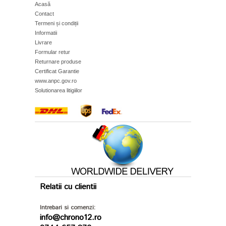
Acasă
Contact
Termeni și condiții
Informatii
Livrare
Formular retur
Returnare produse
Certificat Garantie
www.anpc.gov.ro
Solutionarea litigiilor
Relatii cu clientii
Intrebari si comenzi:
info@chrono12.ro