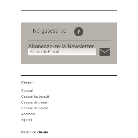
Ne gasesti pe
Aboneaza-te la Newsletter
Ceasuri
Ceasuri
Ceasuri barbatesti
Ceasuri de dama
Ceasuri de perete
Accesorii
Bijuterii
Relatii cu clientii