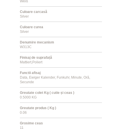
Weiß
Culoare carcasă
Silver
Culoare curea
Silver
Denumire mecanism
W313C
Finisaj de suprafață
Mattiert,Poliert
Functii afisaj
Data, Ewiger Kalender, Funkuhr, Minute, Oră,
Secunde
Greutate colet Kg ( cutie și ceas )
0.5000 KG
Greutate produs ( Kg )
0.06
Grosime ceas
11