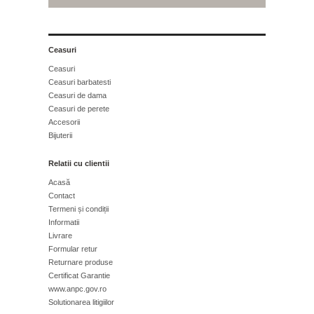
Ceasuri
Ceasuri
Ceasuri barbatesti
Ceasuri de dama
Ceasuri de perete
Accesorii
Bijuterii
Relatii cu clientii
Acasă
Contact
Termeni și condiții
Informatii
Livrare
Formular retur
Returnare produse
Certificat Garantie
www.anpc.gov.ro
Solutionarea litigiilor