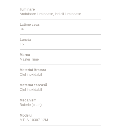
Iluminare
Aratatoare luminoase, Indicii luminoase
Latime ceas
34
Luneta
Fix
Marca
Master Time
Material Bratara
Oțel inoxidabil
Material carcasă
Oțel inoxidabil
Mecanism
Baterie (cuarț)
Modelul
MTLA-10307-12M