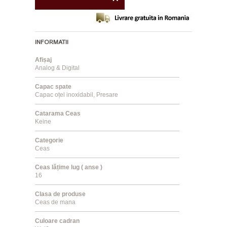
INFORMATII
Afișaj
Analog & Digital
Capac spate
Capac oțel inoxidabil, Presare
Catarama Ceas
Keine
Categorie
Ceas
Ceas lățime lug ( anse )
16
Clasa de produse
Ceas de mana
Culoare cadran