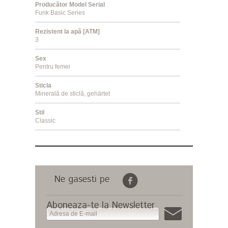
Producător Model Serial
Funk Basic Series
Rezistent la apă [ATM]
3
Sex
Pentru femei
Sticla
Minerală de sticlă, gehärtet
Stil
Classic
Ne gasesti pe
Aboneaza-te la Newsletter