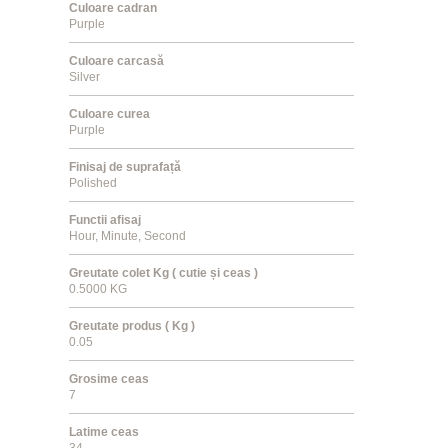
Culoare cadran
Purple
Culoare carcasă
Silver
Culoare curea
Purple
Finisaj de suprafață
Polished
Functii afisaj
Hour, Minute, Second
Greutate colet Kg ( cutie și ceas )
0.5000 KG
Greutate produs ( Kg )
0.05
Grosime ceas
7
Latime ceas
34