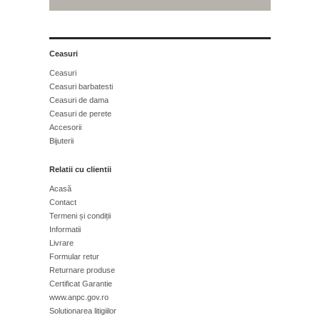
Ceasuri
Ceasuri
Ceasuri barbatesti
Ceasuri de dama
Ceasuri de perete
Accesorii
Bijuterii
Relatii cu clientii
Acasă
Contact
Termeni și condiții
Informatii
Livrare
Formular retur
Returnare produse
Certificat Garantie
www.anpc.gov.ro
Solutionarea litigiilor