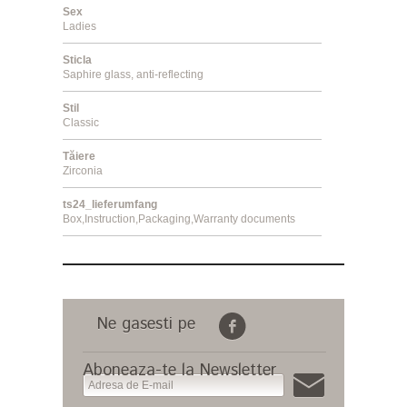
Sex
Ladies
Sticla
Saphire glass, anti-reflecting
Stil
Classic
Tăiere
Zirconia
ts24_lieferumfang
Box,Instruction,Packaging,Warranty documents
Ne gasesti pe
Aboneaza-te la Newsletter